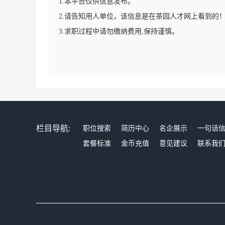
1.本平台仅供信息发布。
2.请告知用人单位，该信息是在茶园人才网上看到的
3.求职过程中请勿缴纳费用,保持谨慎。
栏目导航:
职位搜索
简历中心
名企展示
一句话
套餐标准
金币充值
意见建议
联系我