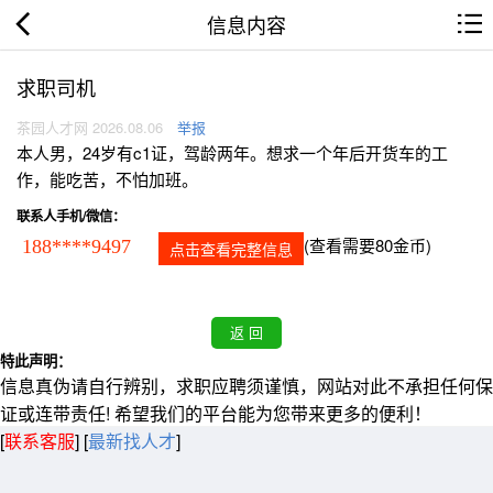
信息内容
求职司机
茶园人才网 2026.08.06
举报
本人男，24岁有c1证，驾龄两年。想求一个年后开货车的工
作，能吃苦，不怕加班。
联系人手机/微信：
(查看需要80金币)
188****9497
点击查看完整信息
特此声明：
信息真伪请自行辨别，求职应聘须谨慎，网站对此不承担任何保
证或连带责任! 希望我们的平台能为您带来更多的便利！
[
联系客服
]
[
最新找人才
]